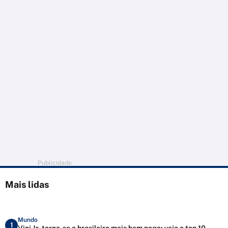
Publicidade
Mais lidas
Mundo
1
Vini Jr. torna-se o brasileiro mais bem pago; veja o top 10