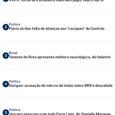
Política
2
Flávio atribui falta de alianças aos “caciques” do Centrão
Brasil
3
Tenente da Rota apresenta melhora neurológica, diz boletim
Política
4
Durigan: acusação de inércia da União sobre BRB é descabida
Política
5
Vorcaro negociou com toda Faria Lima, diz Daniella Marques