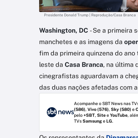
Presidente Donald Trump | Reprodução/Casa Branca
Washington, DC
- Se a primeir
manchetes e as imagens da
oper
fim da primeira quinzena do ano
leste da
Casa Branca
, na última 
cinegrafistas aguardavam a cheg
das duas nações afetadas com a
Acompanhe o SBT News nas TVs
(586)
,
Vivo (576)
,
Sky (580)
e
O
pelo
+SBT
,
Site
e
YouTube
, alé
TVs
Samsung
e
LG
.
Os representantes da
Dinamarc