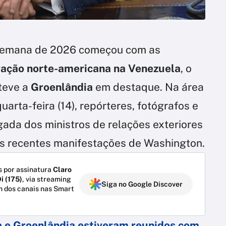
a semana de 2026 começou com as
ação norte-americana na Venezuela
, o
 teve a
Groenlândia
em destaque. Na área
quarta-feira (14), repórteres, fotógrafos e
ada dos ministros de relações exteriores
s recentes manifestações de Washington.
 por assinatura
Claro
i (175)
, via streaming
Siga no Google Discover
m dos canais nas Smart
a
e
Groenlândia
estiveram reunidos com