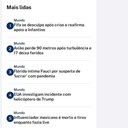
Mais lidas
Mundo
Fifa se desculpa após crise e reafirma
1
apoio a Infantino
Mundo
Avião perde 90 metros após turbulência e
2
17 deixa feridos
Mundo
Flórida intima Fauci por suspeita de
3
'lucrar' com pandemia
Mundo
EUA investigam incidente com
4
helicóptero de Trump
Mundo
Influenciador mexicano é morto a tiros
5
enquanto fazia live