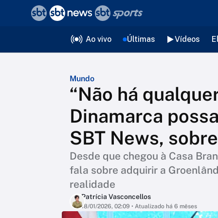
❮
voltar
Editorias
Ao vivo
Últimas
Vídeos
E
Mundo
“Não há qualquer
Dinamarca possa 
SBT News, sobre
Desde que chegou à Casa Bran
fala sobre adquirir a Groenlând
realidade
Patrícia Vasconcellos
18/01/2026, 02:09
• Atualizado há 6 mêses