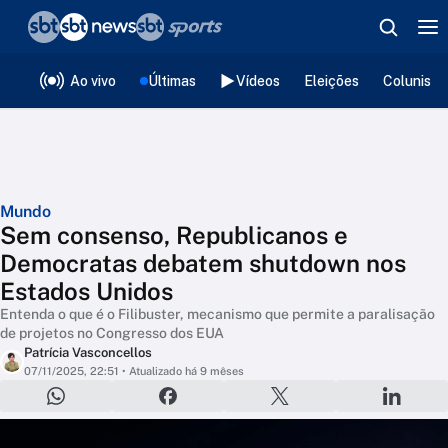
❮
voltar
Editorias
Ao vivo
Últimas
Vídeos
Eleições
Colunista
Mundo
Sem consenso, Republicanos e
Democratas debatem shutdown nos
Estados Unidos
Entenda o que é o Filibuster, mecanismo que permite a paralisação
de projetos no Congresso dos EUA
Patrícia Vasconcellos
07/11/2025, 22:51
• Atualizado há 9 mêses