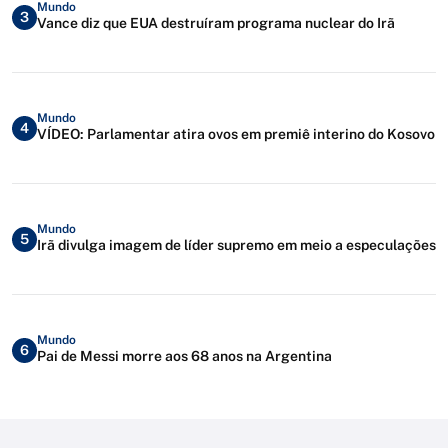
Mundo
3
Vance diz que EUA destruíram programa nuclear do Irã
Mundo
4
VÍDEO: Parlamentar atira ovos em premiê interino do Kosovo
Mundo
5
Irã divulga imagem de líder supremo em meio a especulações
Mundo
6
Pai de Messi morre aos 68 anos na Argentina