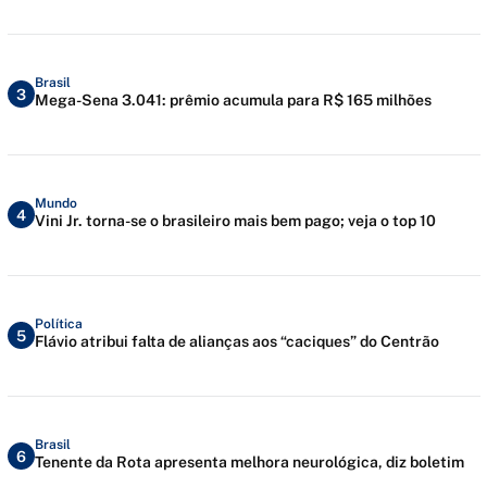
Brasil
3
Mega-Sena 3.041: prêmio acumula para R$ 165 milhões
Mundo
4
Vini Jr. torna-se o brasileiro mais bem pago; veja o top 10
Política
5
Flávio atribui falta de alianças aos “caciques” do Centrão
Brasil
6
Tenente da Rota apresenta melhora neurológica, diz boletim