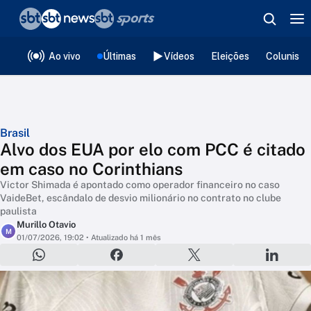
❮
voltar
Editorias
Ao vivo
Últimas
Vídeos
Eleições
Colunista
Brasil
Alvo dos EUA por elo com PCC é citado
em caso no Corinthians
Victor Shimada é apontado como operador financeiro no caso
VaideBet, escândalo de desvio milionário no contrato no clube
paulista
Murillo Otavio
M
01/07/2026, 19:02
• Atualizado há 1 mês