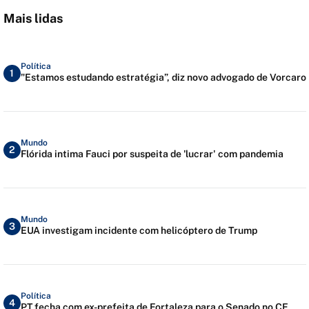
Mais lidas
Política
1
"Estamos estudando estratégia”, diz novo advogado de Vorcaro
Mundo
2
Flórida intima Fauci por suspeita de 'lucrar' com pandemia
Mundo
3
EUA investigam incidente com helicóptero de Trump
Política
4
PT fecha com ex-prefeita de Fortaleza para o Senado no CE