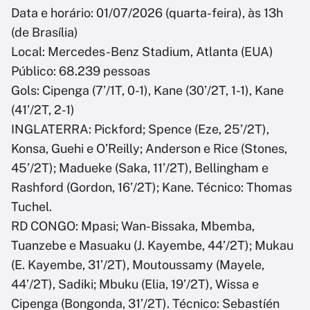
Data e horário: 01/07/2026 (quarta-feira), às 13h
(de Brasília)
Local: Mercedes-Benz Stadium, Atlanta (EUA)
Público: 68.239 pessoas
Gols: Cipenga (7’/1T, 0-1), Kane (30’/2T, 1-1), Kane
(41’/2T, 2-1)
INGLATERRA: Pickford; Spence (Eze, 25’/2T),
Konsa, Guehi e O’Reilly; Anderson e Rice (Stones,
45’/2T); Madueke (Saka, 11’/2T), Bellingham e
Rashford (Gordon, 16’/2T); Kane. Técnico: Thomas
Tuchel.
RD CONGO: Mpasi; Wan-Bissaka, Mbemba,
Tuanzebe e Masuaku (J. Kayembe, 44’/2T); Mukau
(E. Kayembe, 31’/2T), Moutoussamy (Mayele,
44’/2T), Sadiki; Mbuku (Elia, 19’/2T), Wissa e
Cipenga (Bongonda, 31’/2T). Técnico: Sebastíén