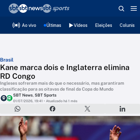
❮
voltar
Editorias
Ao vivo
Últimas
Vídeos
Eleições
Colunista
Brasil
Kane marca dois e Inglaterra elimina
RD Congo
Ingleses sofreram mais do que o necessário, mas garantiram
classificação para as oitavas de final da Copa do Mundo
SBT News
,
SBT Sports
01/07/2026, 19:41
• Atualizado há 1 mês