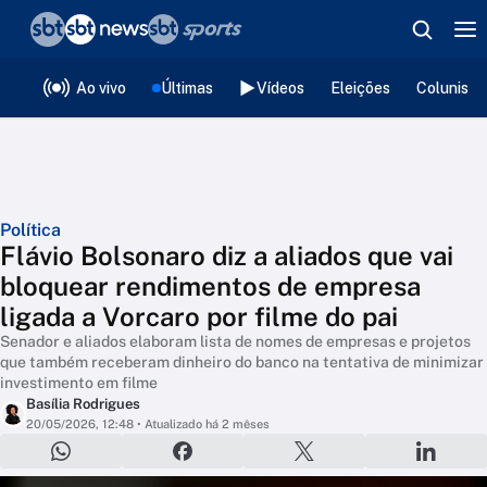
❮
voltar
Editorias
Ao vivo
Últimas
Vídeos
Eleições
Colunista
Política
Flávio Bolsonaro diz a aliados que vai
bloquear rendimentos de empresa
ligada a Vorcaro por filme do pai
Senador e aliados elaboram lista de nomes de empresas e projetos
que também receberam dinheiro do banco na tentativa de minimizar
investimento em filme
Basília Rodrigues
20/05/2026, 12:48
• Atualizado há 2 mêses