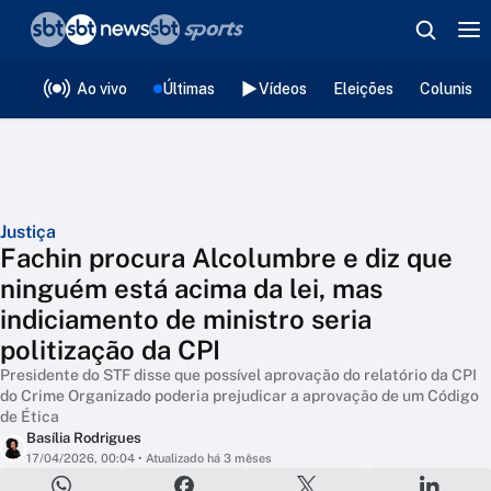
❮
voltar
Editorias
Ao vivo
Últimas
Vídeos
Eleições
Colunista
Justiça
Fachin procura Alcolumbre e diz que
ninguém está acima da lei, mas
indiciamento de ministro seria
politização da CPI
Presidente do STF disse que possível aprovação do relatório da CPI
do Crime Organizado poderia prejudicar a aprovação de um Código
de Ética
Basília Rodrigues
17/04/2026, 00:04
• Atualizado há 3 mêses