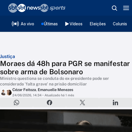
❮
voltar
Editorias
Ao vivo
Últimas
Vídeos
Eleições
Colunista
Justiça
Moraes dá 48h para PGR se manifestar
sobre arma de Bolsonaro
Ministro questiona se conduta do ex-presidente pode ser
considerada 'falta grave' na prisão domiciliar
Cézar Feitoza
,
Emanuelle Menezes
24/06/2026, 14:34
• Atualizado há 1 mês