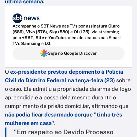
última semana
.
Acompanhe o SBT News nas TVs por assinatura
Claro
(586)
,
Vivo (576)
,
Sky (580)
e
Oi (175)
, via streaming
pelo
+SBT
,
Site
e
YouTube
, além dos canais nas Smart
TVs
Samsung
e
LG
.
Siga no Google Discover
O
ex-presidente
prestou depoimento à Polícia
Civil do Distrito Federal na terça-feira (23)
sobre
o caso. Ele admitiu a propriedade da arma de fogo
apreendida e a posse dela mesmo durante o
cumprimento de prisão domiciliar, afirmando que
não podia ficar desarmado porque "tinha três
mulheres em casa"
.
"Em respeito ao Devido Processo