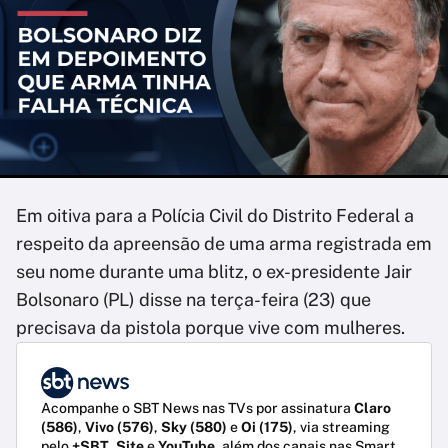
Em oitiva para a Polícia Civil do Distrito Federal a
respeito da apreensão de uma arma registrada em
seu nome durante uma blitz, o ex-presidente Jair
Bolsonaro (PL) disse na terça-feira (23) que
precisava da pistola porque vive com mulheres.
Acompanhe o SBT News nas TVs por assinatura
Claro
(586)
,
Vivo (576)
,
Sky (580)
e
Oi (175)
, via streaming
pelo
+SBT
,
Site
e
YouTube
, além dos canais nas Smart