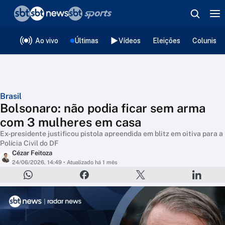
❮
voltar
Editorias
Ao vivo
Últimas
Vídeos
Eleições
Colunista
Brasil
Bolsonaro: não podia ficar sem arma
com 3 mulheres em casa
Ex-presidente justificou pistola apreendida em blitz em oitiva para a
Polícia Civil do DF
Cézar Feitoza
24/06/2026, 14:49
• Atualizado há 1 mês