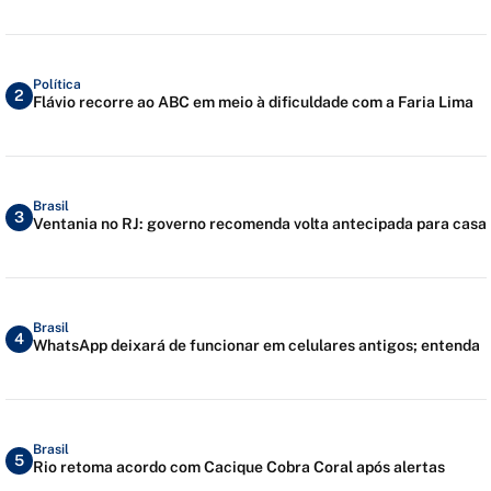
Política
2
Flávio recorre ao ABC em meio à dificuldade com a Faria Lima
Brasil
3
Ventania no RJ: governo recomenda volta antecipada para casa
Brasil
4
WhatsApp deixará de funcionar em celulares antigos; entenda
Brasil
5
Rio retoma acordo com Cacique Cobra Coral após alertas