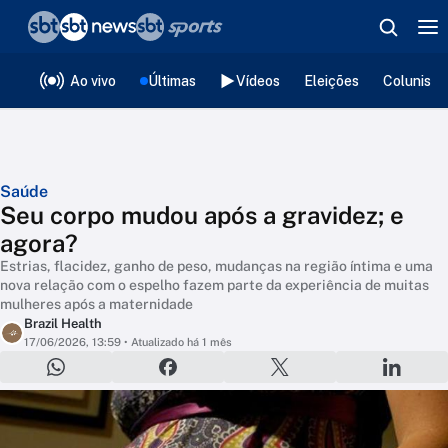
❮
voltar
Editorias
Ao vivo
Últimas
Vídeos
Eleições
Colunista
Saúde
Seu corpo mudou após a gravidez; e
agora?
Estrias, flacidez, ganho de peso, mudanças na região íntima e uma
nova relação com o espelho fazem parte da experiência de muitas
mulheres após a maternidade
Brazil Health
17/06/2026, 13:59
• Atualizado há 1 mês