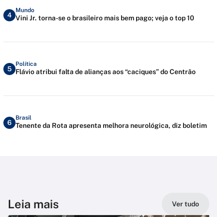
Mundo
4
Vini Jr. torna-se o brasileiro mais bem pago; veja o top 10
Política
5
Flávio atribui falta de alianças aos “caciques” do Centrão
Brasil
6
Tenente da Rota apresenta melhora neurológica, diz boletim
Leia mais
Ver tudo