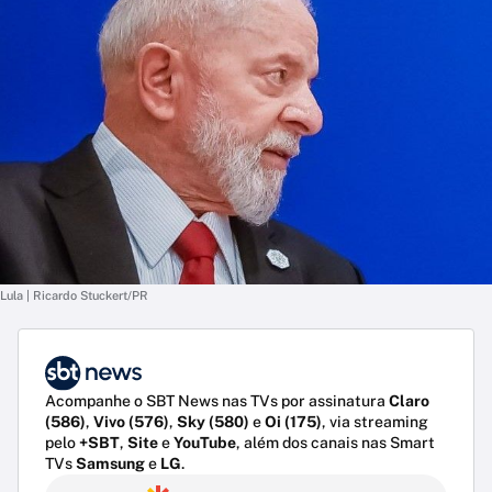
Lula | Ricardo Stuckert/PR
Acompanhe o SBT News nas TVs por assinatura
Claro
(586)
,
Vivo (576)
,
Sky (580)
e
Oi (175)
, via streaming
pelo
+SBT
,
Site
e
YouTube
, além dos canais nas Smart
TVs
Samsung
e
LG
.