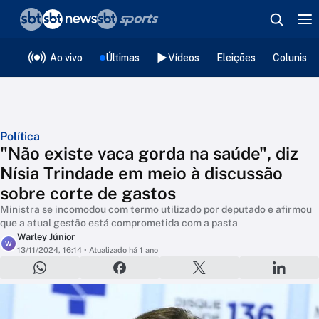
❮
voltar
Editorias
Ao vivo
Últimas
Vídeos
Eleições
Colunista
Política
"Não existe vaca gorda na saúde", diz
Nísia Trindade em meio à discussão
sobre corte de gastos
Ministra se incomodou com termo utilizado por deputado e afirmou
que a atual gestão está comprometida com a pasta
Warley Júnior
W
13/11/2024, 16:14
• Atualizado há 1 ano