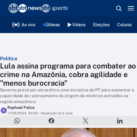
❮
voltar
Editorias
Ao vivo
Últimas
Vídeos
Eleições
Colunista
Política
Lula assina programa para combater ao
crime na Amazônia, cobra agilidade e
"menos burocracia"
Governo prevê pôr em prática uma iniciativa da PF para aumentar a
capacidade de rastreamento da origem de minérios extraídos na
região amazônica
Raphael Felice
R
17/06/2024, 20:28
• Atualizado há 2 anos