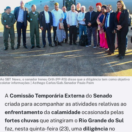
Ao SBT News, o senador Ireneu Orth (PP-RS) disse que a diligência tem como objetivo
coletar informações | Asthego Carlos/Gab.Senador Paulo Paim
A
Comissão Temporária Externa
do
Senado
criada para acompanhar as atividades relativas ao
enfrentamento
da
calamidade
ocasionada pelas
fortes chuvas
que atingiram o
Rio Grande do Sul
faz, nesta quinta-feira (23), uma
diligência
no