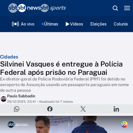
❮
voltar
Editorias
Ao vivo
Últimas
Vídeos
Eleições
Colunista
Cidades
Silvinei Vasques é entregue à Polícia
Federal após prisão no Paraguai
Ex-diretor-geral da Polícia Rodoviária Federal (PRF) foi detido no
aeroporto de Assunção usando um passaporte paraguaio em nome
de outra pessoa
Paulo Sabbadin
26/12/2025, 23:41
• Atualizado há 7 mêses