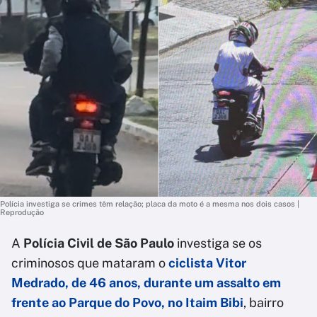
Polícia investiga se crimes têm relação; placa da moto é a mesma nos dois casos |
Reprodução
A
Polícia Civil de São Paulo
investiga se os
criminosos que mataram o
ciclista Vitor
Medrado, de 46 anos, durante um assalto em
frente ao Parque do Povo, no Itaim Bibi
, bairro