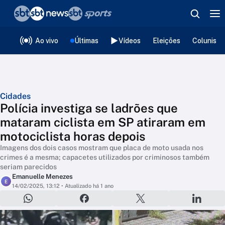
❮
voltar
Editorias
Ao vivo
Últimas
Vídeos
Eleições
Colunista
Cidades
Polícia investiga se ladrões que
mataram ciclista em SP atiraram em
motociclista horas depois
Imagens dos dois casos mostram que placa de moto usada nos
crimes é a mesma; capacetes utilizados por criminosos também
seriam parecidos
Emanuelle Menezes
E
14/02/2025, 13:12
• Atualizado há 1 ano