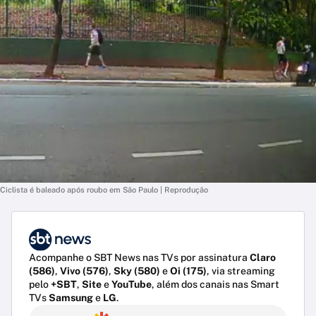
Ciclista é baleado após roubo em São Paulo | Reprodução
Acompanhe o SBT News nas TVs por assinatura
Claro
(586)
,
Vivo (576)
,
Sky (580)
e
Oi (175)
, via streaming
pelo
+SBT
,
Site
e
YouTube
, além dos canais nas Smart
TVs
Samsung
e
LG
.