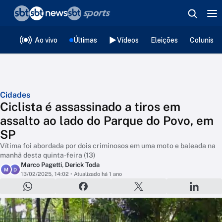
❮
voltar
Editorias
Ao vivo
Últimas
Vídeos
Eleições
Colunista
Cidades
Ciclista é assassinado a tiros em
assalto ao lado do Parque do Povo, em
SP
Vítima foi abordada por dois criminosos em uma moto e baleada na
manhã desta quinta-feira (13)
Marco Pagetti
,
Derick Toda
M
D
13/02/2025, 14:02
• Atualizado há 1 ano