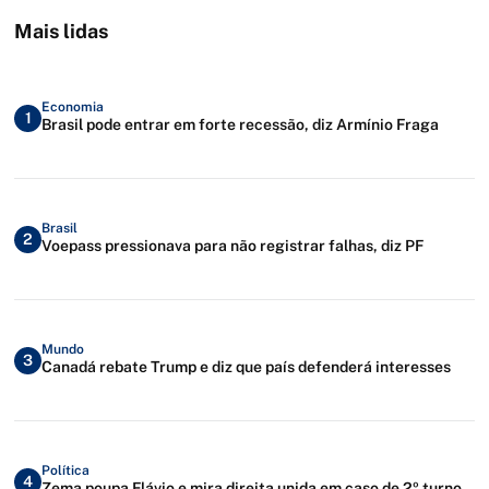
Mais lidas
Economia
1
Brasil pode entrar em forte recessão, diz Armínio Fraga
Brasil
2
Voepass pressionava para não registrar falhas, diz PF
Mundo
3
Canadá rebate Trump e diz que país defenderá interesses
Política
4
Zema poupa Flávio e mira direita unida em caso de 2º turno