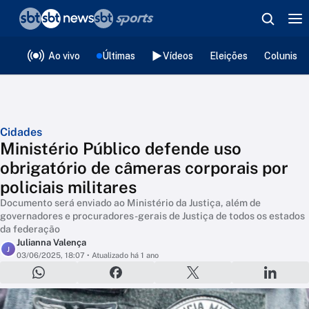
❮
voltar
Editorias
Ao vivo
Últimas
Vídeos
Eleições
Colunista
Cidades
Ministério Público defende uso
obrigatório de câmeras corporais por
policiais militares
Documento será enviado ao Ministério da Justiça, além de
governadores e procuradores-gerais de Justiça de todos os estados
da federação
Julianna Valença
J
03/06/2025, 18:07
• Atualizado há 1 ano