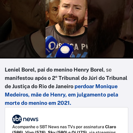
Leniel Borel, pai do menino Henry Borel
, se
manifestou após o 2º Tribunal do Júri do Tribunal
de Justiça do Rio de Janeiro
perdoar Monique
Medeiros
, mãe de Henry, em julgamento pela
morte do menino em 2021.
Acompanhe o SBT News nas TVs por assinatura
Claro
(586)
,
Vivo (576)
,
Sky (580)
e
Oi (175)
, via streaming