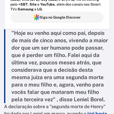
pelo
+SBT
,
Site
e
YouTube
, além dos canais nas Smart
TVs
Samsung
e
LG
.
Siga no Google Discover
"Hoje eu venho aqui como pai, depois
de mais de cinco anos, vivendo a maior
dor que um ser humano pode passar,
que é perder um filho. Falei aqui da
última vez, poucos meses atrás, que
considerava que a decisão desta
mesma juíza era uma segunda morte
para o meu filho e, agora, venho para
vocês falar que mataram meu filho
pela terceira vez" , disse Leniel Borel.
A declaração sobre a "segunda morte de Henry"
foi dada por Leniel em março, quando o
júri havia