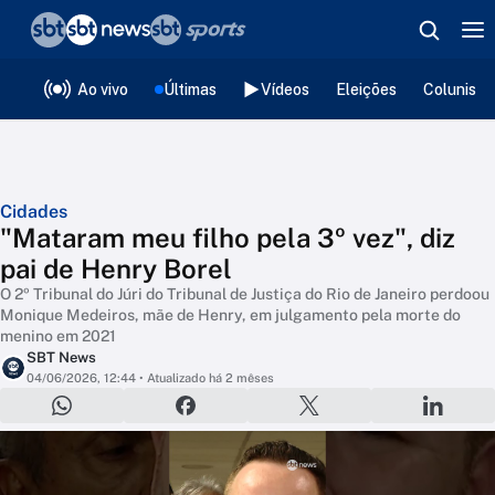
❮
voltar
Editorias
Ao vivo
Últimas
Vídeos
Eleições
Colunista
Cidades
"Mataram meu filho pela 3º vez", diz
pai de Henry Borel
O 2º Tribunal do Júri do Tribunal de Justiça do Rio de Janeiro perdoou
Monique Medeiros, mãe de Henry, em julgamento pela morte do
menino em 2021
SBT News
04/06/2026, 12:44
• Atualizado há 2 mêses