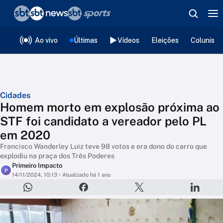
❮
voltar
Editorias
Ao vivo
Últimas
Vídeos
Eleições
Colunista
Cidades
Homem morto em explosão próxima ao
STF foi candidato a vereador pelo PL
em 2020
Francisco Wanderley Luiz teve 98 votos e era dono do carro que
explodiu na praça dos Três Poderes
Primeiro Impacto
P
14/11/2024, 10:13
• Atualizado há 1 ano