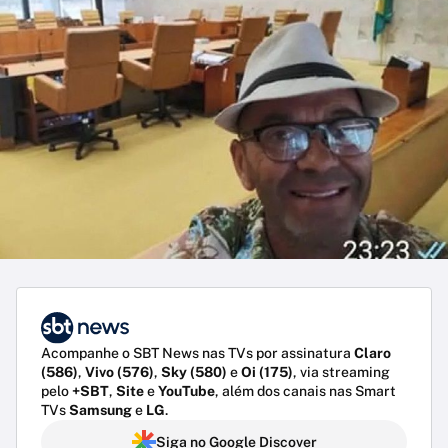
Acompanhe o SBT News nas TVs por assinatura
Claro
(586)
,
Vivo (576)
,
Sky (580)
e
Oi (175)
, via streaming
pelo
+SBT
,
Site
e
YouTube
, além dos canais nas Smart
TVs
Samsung
e
LG
.
Siga no Google Discover