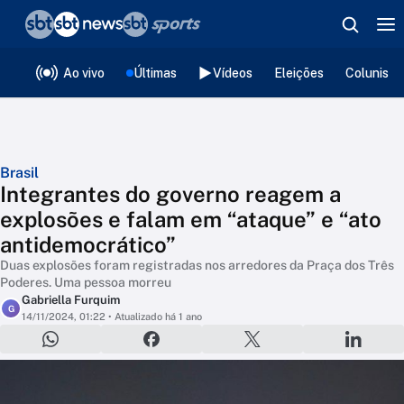
❮
voltar
Editorias
Ao vivo
Últimas
Vídeos
Eleições
Colunista
Brasil
Integrantes do governo reagem a
explosões e falam em “ataque” e “ato
antidemocrático”
Duas explosões foram registradas nos arredores da Praça dos Três
Poderes. Uma pessoa morreu
Gabriella Furquim
G
14/11/2024, 01:22
• Atualizado há 1 ano