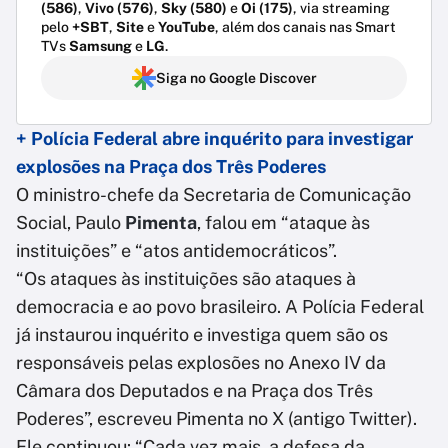
(586)
,
Vivo (576)
,
Sky (580)
e
Oi (175)
, via streaming
pelo
+SBT
,
Site
e
YouTube
, além dos canais nas Smart
TVs
Samsung
e
LG
.
Siga no Google Discover
+ Polícia Federal abre inquérito para investigar
explosões na Praça dos Três Poderes
O ministro-chefe da Secretaria de Comunicação
Social, Paulo
Pimenta
, falou em “ataque às
instituições” e “atos antidemocráticos”.
“Os ataques às instituições são ataques à
democracia e ao povo brasileiro. A Polícia Federal
já instaurou inquérito e investiga quem são os
responsáveis pelas explosões no Anexo IV da
Câmara dos Deputados e na Praça dos Três
Poderes”, escreveu Pimenta no X (antigo Twitter).
Ele continuou: “Cada vez mais, a defesa da