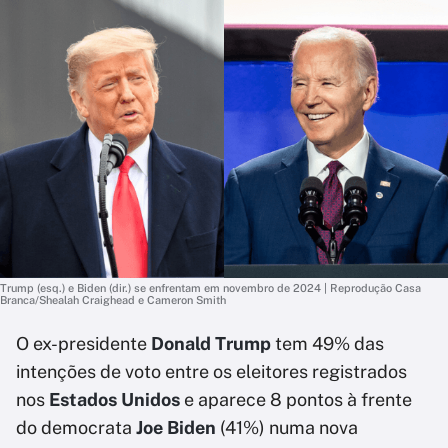
Trump (esq.) e Biden (dir.) se enfrentam em novembro de 2024 | Reprodução Casa
Branca/Shealah Craighead e Cameron Smith
O ex-presidente
Donald Trump
tem 49% das
intenções de voto entre os eleitores registrados
nos
Estados Unidos
e aparece 8 pontos à frente
do democrata
Joe Biden
(41%) numa nova