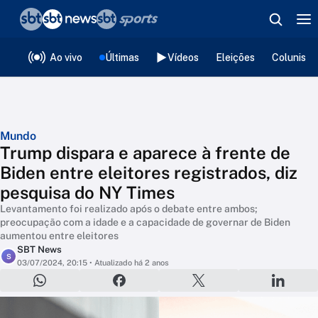
❮
voltar
Editorias
Ao vivo
Últimas
Vídeos
Eleições
Colunista
Mundo
Trump dispara e aparece à frente de
Biden entre eleitores registrados, diz
pesquisa do NY Times
Levantamento foi realizado após o debate entre ambos;
preocupação com a idade e a capacidade de governar de Biden
aumentou entre eleitores
SBT News
S
03/07/2024, 20:15
• Atualizado há 2 anos