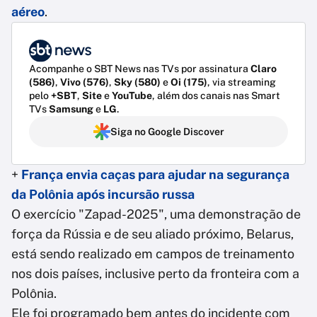
aéreo
.
Acompanhe o SBT News nas TVs por assinatura
Claro
(586)
,
Vivo (576)
,
Sky (580)
e
Oi (175)
, via streaming
pelo
+SBT
,
Site
e
YouTube
, além dos canais nas Smart
TVs
Samsung
e
LG
.
Siga no Google Discover
+
França envia caças para ajudar na segurança
da Polônia após incursão russa
O exercício "Zapad-2025", uma demonstração de
força da Rússia e de seu aliado próximo, Belarus,
está sendo realizado em campos de treinamento
nos dois países, inclusive perto da fronteira com a
Polônia.
Ele foi programado bem antes do incidente com