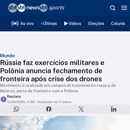
❮
voltar
Editorias
Ao vivo
Últimas
Vídeos
Eleições
Colunista
Mundo
Rússia faz exercícios militares e
Polônia anuncia fechamento de
fronteira após crise dos drones
Movimento é realizado em campos de treinamento russo e de
Belarus, perto da fronteira com a Polônia
Reuters
R
12/09/2025, 11:56
• Atualizado há 11 mêses