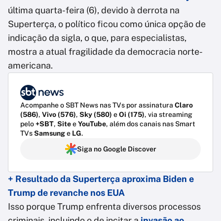
última quarta-feira (6), devido à derrota na
Superterça, o político ficou como única opção de
indicação da sigla, o que, para especialistas,
mostra a atual fragilidade da democracia norte-
americana.
Acompanhe o SBT News nas TVs por assinatura
Claro
(586)
,
Vivo (576)
,
Sky (580)
e
Oi (175)
, via streaming
pelo
+SBT
,
Site
e
YouTube
, além dos canais nas Smart
TVs
Samsung
e
LG
.
Siga no Google Discover
+ Resultado da Superterça aproxima Biden e
Trump de revanche nos EUA
Isso porque Trump enfrenta diversos processos
criminais, incluindo o de incitar a
invasão ao