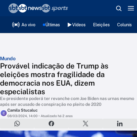
❮
voltar
Editorias
Ao vivo
Últimas
Vídeos
Eleições
Colunista
Mundo
Provável indicação de Trump às
eleições mostra fragilidade da
democracia nos EUA, dizem
especialistas
Ex-presidente poderá ter revanche com Joe Biden nas urnas mesmo
após ser acusado de conspiração no pleito de 2020
Camila Stucaluc
C
08/03/2024, 14:00
• Atualizado há 2 anos