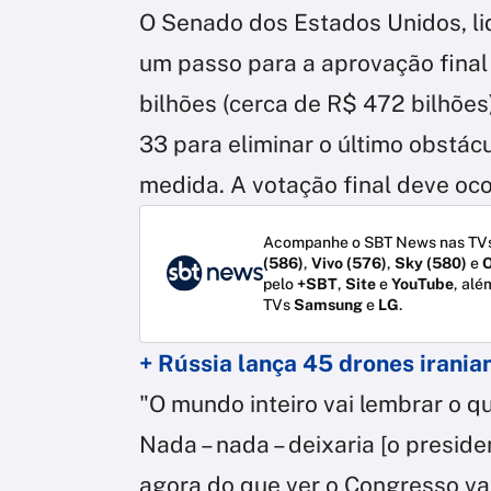
O Senado dos Estados Unidos, li
um passo para a aprovação final
bilhões (cerca de R$ 472 bilhões
33 para eliminar o último obstácu
medida. A votação final deve ocor
Acompanhe o SBT News nas TVs
(586)
,
Vivo (576)
,
Sky (580)
e
O
pelo
+SBT
,
Site
e
YouTube
, alé
TVs
Samsung
e
LG
.
+ Rússia lança 45 drones irania
"O mundo inteiro vai lembrar o q
Nada – nada – deixaria [o preside
agora do que ver o Congresso vac