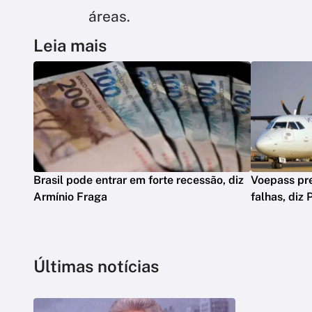
áreas.
Leia mais
Brasil pode entrar em forte recessão, diz
Voepass pre
Armínio Fraga
falhas, diz 
Últimas notícias