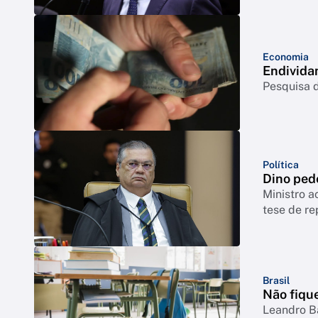
Economia
Endivida
Pesquisa d
Política
Dino ped
Ministro a
tese de re
Brasil
Não fique
Leandro B