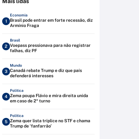
Mais lidas
Economia
Brasil pode entrar em forte recessão, diz
1
Armínio Fraga
Brasil
Voepass pressionava para não registrar
2
falhas, diz PF
Mundo
Canadá rebate Trump e diz que país
3
defenderá interesses
Política
Zema poupa Flávio e mira direita unida
4
em caso de 2º turno
Política
Zema quer lista tríplice no STF e chama
5
Trump de ‘fanfarrão’