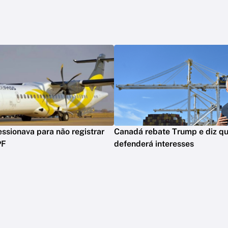
ssionava para não registrar
Canadá rebate Trump e diz qu
PF
defenderá interesses