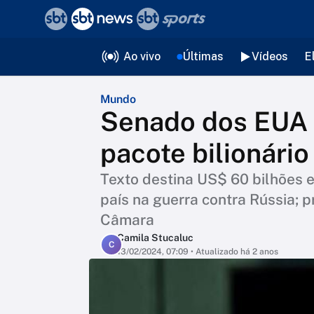
❮
voltar
Editorias
Ao vivo
Últimas
Vídeos
E
Mundo
Senado dos EUA 
pacote bilionári
Texto destina US$ 60 bilhões e
país na guerra contra Rússia; p
Câmara
Camila Stucaluc
C
13/02/2024, 07:09
• Atualizado há 2 anos