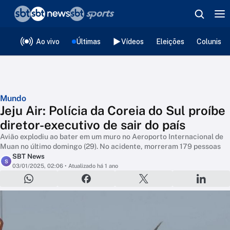
❮
voltar
Editorias
Ao vivo
Últimas
Vídeos
Eleições
Colunista
Mundo
Jeju Air: Polícia da Coreia do Sul proíbe
diretor-executivo de sair do país
Avião explodiu ao bater em um muro no Aeroporto Internacional de
Muan no último domingo (29). No acidente, morreram 179 pessoas
SBT News
S
03/01/2025, 02:06
• Atualizado há 1 ano