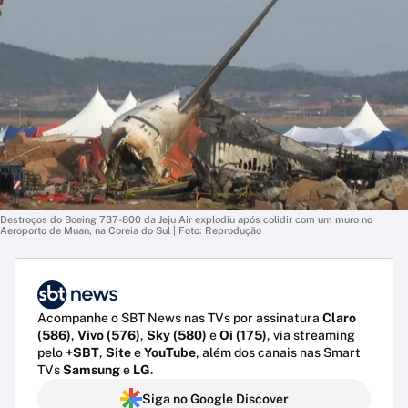
Destroços do Boeing 737-800 da Jeju Air explodiu após colidir com um muro no
Aeroporto de Muan, na Coreia do Sul | Foto: Reprodução
Acompanhe o SBT News nas TVs por assinatura
Claro
(586)
,
Vivo (576)
,
Sky (580)
e
Oi (175)
, via streaming
pelo
+SBT
,
Site
e
YouTube
, além dos canais nas Smart
TVs
Samsung
e
LG
.
Siga no Google Discover