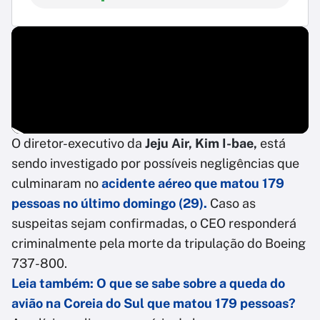
O diretor-executivo da
Jeju Air, Kim I-bae,
está
sendo investigado por possíveis negligências que
culminaram no
acidente aéreo que matou 179
pessoas no último domingo (29).
Caso as
suspeitas sejam confirmadas, o CEO responderá
criminalmente pela morte da tripulação do Boeing
737-800.
Leia também: O que se sabe sobre a queda do
avião na Coreia do Sul que matou 179 pessoas?