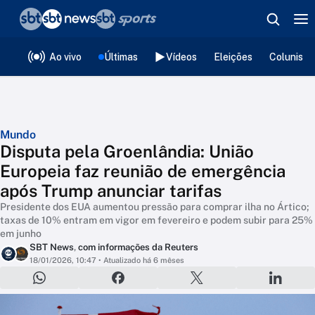
❮
voltar
Editorias
Ao vivo
Últimas
Vídeos
Eleições
Colunista
Mundo
Disputa pela Groenlândia: União
Europeia faz reunião de emergência
após Trump anunciar tarifas
Presidente dos EUA aumentou pressão para comprar ilha no Ártico;
taxas de 10% entram em vigor em fevereiro e podem subir para 25%
em junho
SBT News
,
com informações da Reuters
18/01/2026, 10:47
• Atualizado há 6 mêses