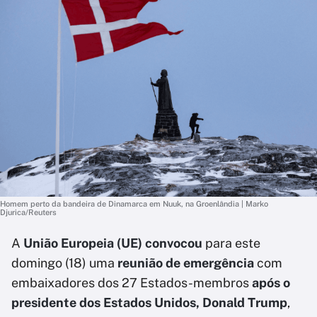
Homem perto da bandeira de Dinamarca em Nuuk, na Groenlândia | Marko
Djurica/Reuters
A
União Europeia (UE) convocou
para este
domingo (18) uma
reunião de emergência
com
embaixadores dos 27 Estados-membros
após o
presidente dos Estados Unidos, Donald Trump
,