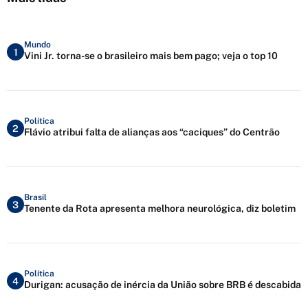
Mundo
1
Vini Jr. torna-se o brasileiro mais bem pago; veja o top 10
Política
2
Flávio atribui falta de alianças aos “caciques” do Centrão
Brasil
3
Tenente da Rota apresenta melhora neurológica, diz boletim
Política
4
Durigan: acusação de inércia da União sobre BRB é descabida