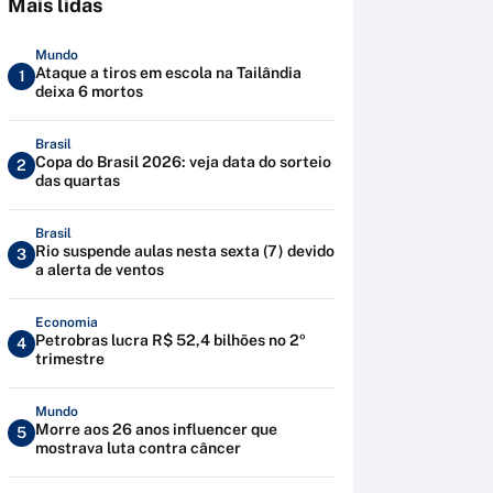
Mais lidas
Mundo
Ataque a tiros em escola na Tailândia
1
deixa 6 mortos
Brasil
Copa do Brasil 2026: veja data do sorteio
2
das quartas
Brasil
Rio suspende aulas nesta sexta (7) devido
3
a alerta de ventos
Economia
Petrobras lucra R$ 52,4 bilhões no 2º
4
trimestre
Mundo
Morre aos 26 anos influencer que
5
mostrava luta contra câncer