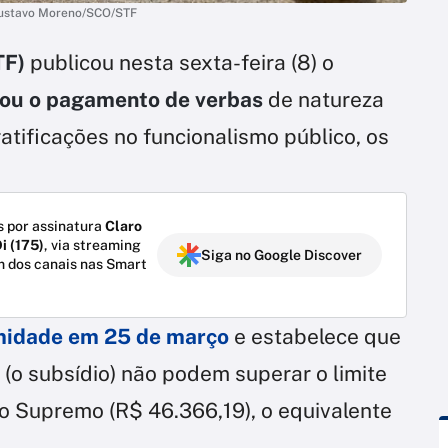
/Gustavo Moreno/SCO/STF
TF)
publicou nesta sexta-feira (8) o
tou o pagamento de verbas
de natureza
gratificações no funcionalismo público, os
 por assinatura
Claro
i (175)
, via streaming
Siga no Google Discover
m dos canais nas Smart
imidade em 25 de março
e estabelece que
 (o subsídio) não podem superar o limite
do Supremo (R$ 46.366,19), o equivalente