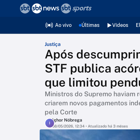
❮
voltar
Editorias
Ao vivo
Últimas
Vídeos
E
Justiça
Após descumprim
STF publica acó
que limitou pend
Ministros do Supremo haviam r
criarem novos pagamentos ind
pela Corte
Ighor Nóbrega
I
08/05/2026, 12:34
• Atualizado há 3 mêses