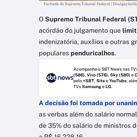
Fachada do Supremo Tribunal Federal | Divulgação
O
Supremo Tribunal Federal (S
acórdão do julgamento que
limi
indenizatória, auxílios e outras 
populares
penduricalhos
.
Acompanhe o SBT News nas TVs
(586)
,
Vivo (576)
,
Sky (580)
e
O
pelo
+SBT
,
Site
e
YouTube
, alé
TVs
Samsung
e
LG
.
A decisão foi tomada por unan
as verbas além do salário normal
de 35% do salário de ministros 
a R$ 16.228,16.