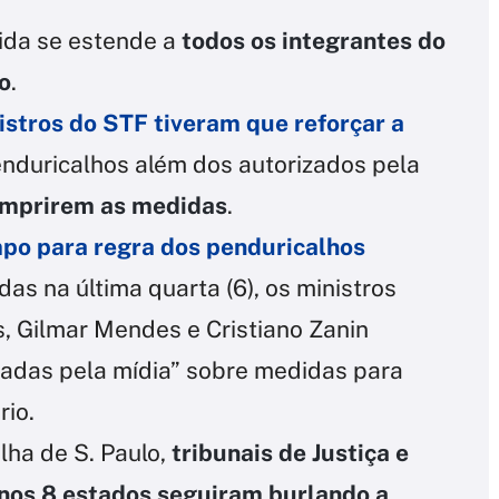
ida se estende a
todos os integrantes do
co
.
istros do STF tiveram que reforçar a
nduricalhos além dos autorizados pela
umprirem as medidas
.
po para regra dos penduricalhos
s na última quarta (6), os ministros
, Gilmar Mendes e Cristiano Zanin
uladas pela mídia” sobre medidas para
rio.
ha de S. Paulo,
tribunais de Justiça e
enos 8 estados seguiram burlando a