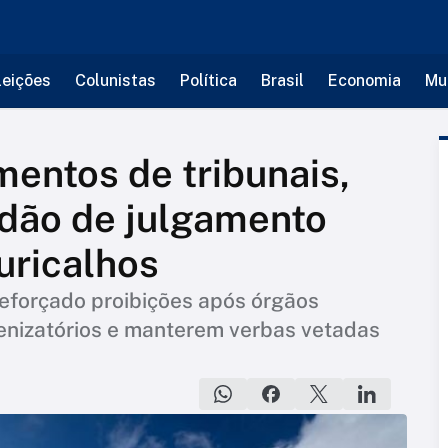
leições
Colunistas
Política
Brasil
Economia
Mu
entos de tribunais,
rdão de julgamento
uricalhos
eforçado proibições após órgãos
enizatórios e manterem verbas vetadas