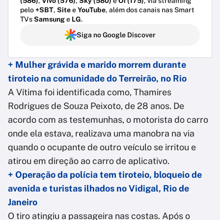
(586)
,
Vivo (576)
,
Sky (580)
e
Oi (175)
, via streaming
pelo
+SBT
,
Site
e
YouTube
, além dos canais nas Smart
TVs
Samsung
e
LG
.
Siga no Google Discover
+ Mulher grávida e marido morrem durante
tiroteio na comunidade do Terreirão, no Rio
A Vítima foi identificada como, Thamires
Rodrigues de Souza Peixoto, de 28 anos. De
acordo com as testemunhas, o motorista do carro
onde ela estava, realizava uma manobra na via
quando o ocupante de outro veículo se irritou e
atirou em direção ao carro de aplicativo.
+ Operação da polícia tem tiroteio, bloqueio de
avenida e turistas ilhados no Vidigal, Rio de
Janeiro
O tiro atingiu a passageira nas costas. Após o