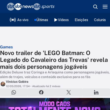
❮
voltar
Editorias
Ao vivo
Últimas
Vídeos
Eleições
Colunista
Games
Novo trailer de 'LEGO Batman: O
Legado do Cavaleiro das Trevas' revela
mais dois personagens jogáveis
Edição Deluxe traz Coringa e Arlequina como personagens jogáveis,
além de trajes, veículos e conteúdo exclusivo para os fãs
Vinícius Gobira
12/05/2026, 17:54
• Atualizado há 2 mêses