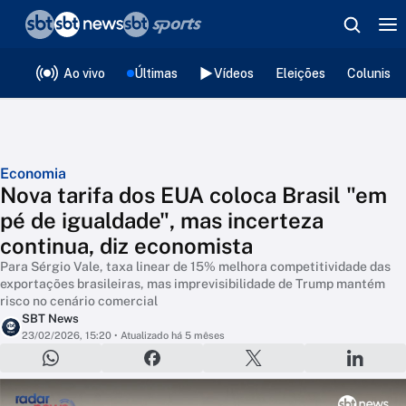
❮
voltar
Editorias
Ao vivo
Últimas
Vídeos
Eleições
Colunista
Economia
Nova tarifa dos EUA coloca Brasil "em
pé de igualdade", mas incerteza
continua, diz economista
Para Sérgio Vale, taxa linear de 15% melhora competitividade das
exportações brasileiras, mas imprevisibilidade de Trump mantém
risco no cenário comercial
SBT News
23/02/2026, 15:20
• Atualizado há 5 mêses