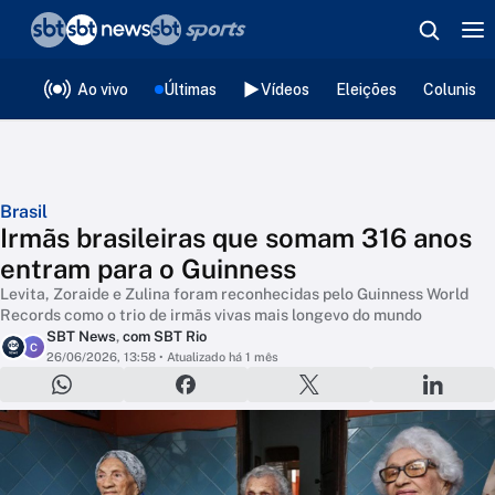
❮
voltar
Editorias
Ao vivo
Últimas
Vídeos
Eleições
Colunista
Brasil
Irmãs brasileiras que somam 316 anos
entram para o Guinness
Levita, Zoraide e Zulina foram reconhecidas pelo Guinness World
Records como o trio de irmãs vivas mais longevo do mundo
SBT News
,
com SBT Rio
C
26/06/2026, 13:58
• Atualizado há 1 mês