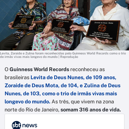
Levita, Zoraide e Zulina foram reconhecidas pelo Guinness World Records como o trio
de irmãs vivas mais longevo do mundo | Reprodução
O
Guinness World Records
reconheceu as
brasileiras
Levita de Deus Nunes, de 109 anos,
Zoraide de Deus Mota, de 104, e Zulina de Deus
Nunes, de 103, como o trio de irmãs vivas mais
longevo do mundo
.
As três, que vivem na zona
norte do Rio de Janeiro,
somam 316 anos de vida.