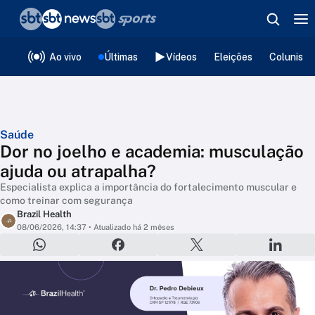
❮
voltar
Editorias
Ao vivo
Últimas
Vídeos
Eleições
Colunista
Saúde
Dor no joelho e academia: musculação
ajuda ou atrapalha?
Especialista explica a importância do fortalecimento muscular e
como treinar com segurança
Brazil Health
08/06/2026, 14:37
• Atualizado há 2 mêses