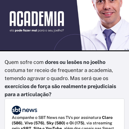
Quem sofre com
dores ou lesões no joelho
costuma ter receio de frequentar a academia,
temendo agravar o quadro. Mas será que os
exercícios de força são realmente prejudiciais
para a articulação?
Acompanhe o SBT News nas TVs por assinatura
Claro
(586)
,
Vivo (576)
,
Sky (580)
e
Oi (175)
, via streaming
pelo
+SBT
,
Site
e
YouTube
, além dos canais nas Smart