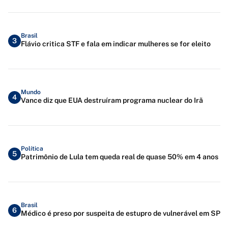
Brasil
3
Flávio critica STF e fala em indicar mulheres se for eleito
Mundo
4
Vance diz que EUA destruíram programa nuclear do Irã
Política
5
Patrimônio de Lula tem queda real de quase 50% em 4 anos
Brasil
6
Médico é preso por suspeita de estupro de vulnerável em SP