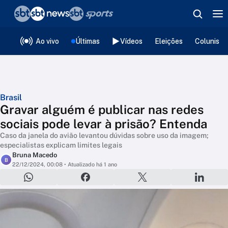
❮
voltar
Editorias
Ao vivo
Últimas
Vídeos
Eleições
Colunista
Brasil
Gravar alguém é publicar nas redes
sociais pode levar à prisão? Entenda
Caso da janela do avião levantou dúvidas sobre uso da imagem;
especialistas explicam limites legais
Bruna Macedo
B
22/12/2024, 00:08
• Atualizado há 1 ano