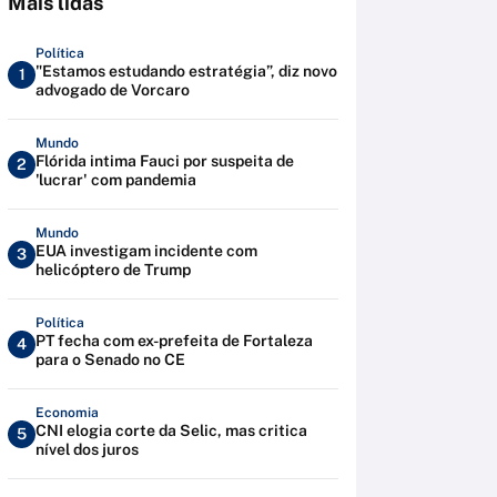
Mais lidas
Política
"Estamos estudando estratégia”, diz novo
1
advogado de Vorcaro
Mundo
Flórida intima Fauci por suspeita de
2
'lucrar' com pandemia
Mundo
EUA investigam incidente com
3
helicóptero de Trump
Política
PT fecha com ex-prefeita de Fortaleza
4
para o Senado no CE
Economia
CNI elogia corte da Selic, mas critica
5
nível dos juros