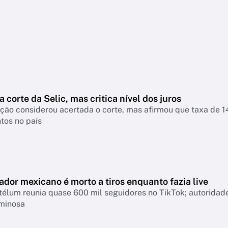
a corte da Selic, mas critica nível dos juros
nsiderou acertada o corte, mas afirmou que taxa de 14% continua pressionando empresas, famíl
tos no país
ador mexicano é morto a tiros enquanto fazia live
télum reunia quase 600 mil seguidores no TikTok; autoridad
iminosa