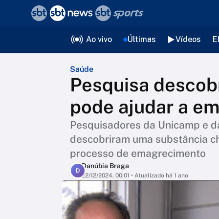
❮
voltar
Editorias
Ao vivo
Últimas
Vídeos
E
Saúde
Pesquisa descob
pode ajudar a em
Pesquisadores da Unicamp e da
descobriram uma substância c
processo de emagrecimento
Danúbia Braga
D
22/12/2024, 00:01
• Atualizado há 1 ano