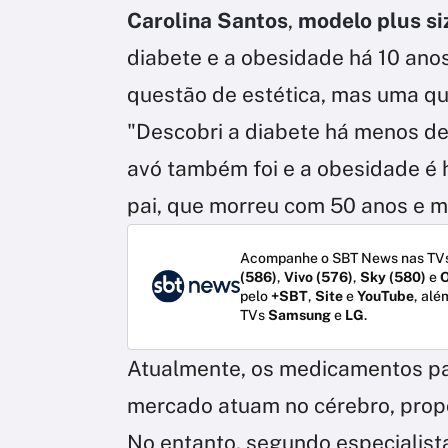
Carolina Santos
,
modelo plus siz
diabete e a obesidade há 10 ano
questão de estética, mas uma qu
"Descobri a diabete há menos de
avó também foi e a obesidade é 
pai, que morreu com 50 anos e ma
Acompanhe o SBT News nas TVs
(586)
,
Vivo (576)
,
Sky (580)
e
O
pelo
+SBT
,
Site
e
YouTube
, alé
TVs
Samsung
e
LG
.
Atualmente, os medicamentos pa
mercado atuam no cérebro, prop
No entanto, segundo especialista