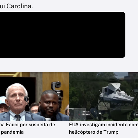
i Carolina.
ima Fauci por suspeita de
EUA investigam incidente co
m pandemia
helicóptero de Trump