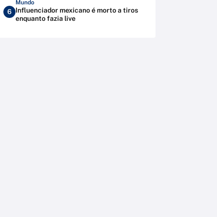
Mundo
Influenciador mexicano é morto a tiros
6
enquanto fazia live