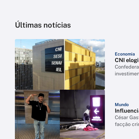
Últimas notícias
Economia
CNI elogi
Confederação co
investimen
Mundo
Influenci
César Gas
facção cr