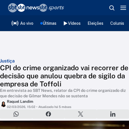
❮
voltar
Editorias
Ao vivo
Últimas
Vídeos
Eleições
Colunista
Justiça
CPI do crime organizado vai recorrer de
decisão que anulou quebra de sigilo da
empresa de Toffoli
Em entrevista ao SBT News, relator da CPI do crime organizado diz
que decisão de Gilmar Mendes não se sustenta
Raquel Landim
02/03/2026, 15:02
• Atualizado há 5 mêses