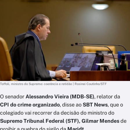
Toffoli, ministro do Supremo: coerência e retidão | Rosinei Coutinho/STF
O senador
Alessandro Vieira (MDB-SE)
, relator da
CPI do crime organizado
, disse ao
SBT News
, que o
colegiado vai recorrer da decisão do ministro do
Supremo Tribunal Federal (STF), Gilmar Mendes
de
proibir a quebra do sigilo da
Maridt
.