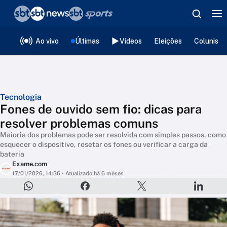
❮
voltar
Editorias
Ao vivo
Últimas
Vídeos
Eleições
Colunista
Tecnologia
Fones de ouvido sem fio: dicas para
resolver problemas comuns
Maioria dos problemas pode ser resolvida com simples passos, como
esquecer o dispositivo, resetar os fones ou verificar a carga da
bateria
Exame.com
17/01/2026, 14:36
• Atualizado há 6 mêses