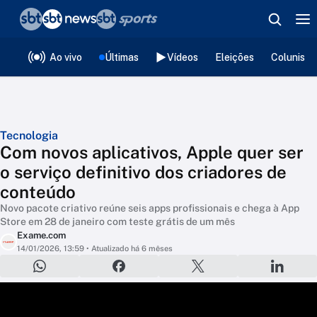
❮
voltar
Editorias
Ao vivo
Últimas
Vídeos
Eleições
Colunista
Tecnologia
Com novos aplicativos, Apple quer ser
o serviço definitivo dos criadores de
conteúdo
Novo pacote criativo reúne seis apps profissionais e chega à App
Store em 28 de janeiro com teste grátis de um mês
Exame.com
14/01/2026, 13:59
• Atualizado há 6 mêses