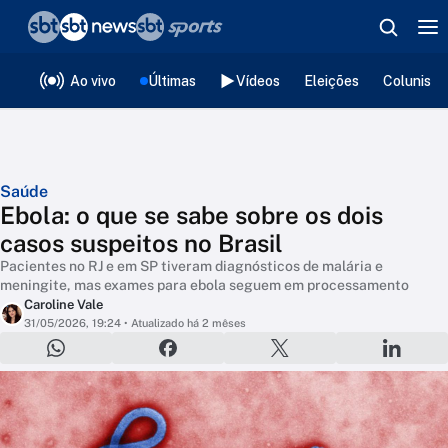
❮
voltar
Editorias
Ao vivo
Últimas
Vídeos
Eleições
Colunista
Saúde
Ebola: o que se sabe sobre os dois
casos suspeitos no Brasil
Pacientes no RJ e em SP tiveram diagnósticos de malária e
meningite, mas exames para ebola seguem em processamento
Caroline Vale
31/05/2026, 19:24
• Atualizado há 2 mêses