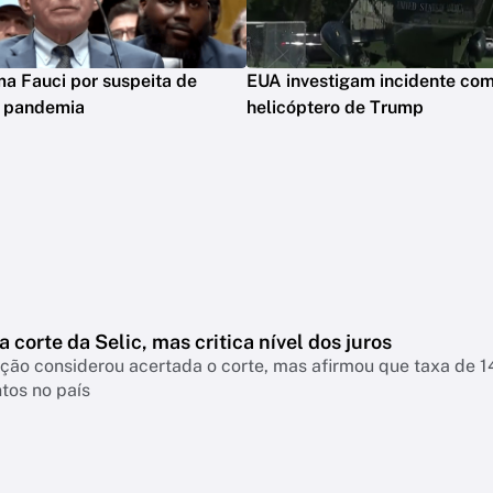
ima Fauci por suspeita de
EUA investigam incidente co
m pandemia
helicóptero de Trump
a corte da Selic, mas critica nível dos juros
nsiderou acertada o corte, mas afirmou que taxa de 14% continua pressionando empresas, famíl
tos no país