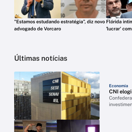
"Estamos estudando estratégia”, diz novo
Flórida int
advogado de Vorcaro
'lucrar' co
Últimas notícias
Economia
CNI elogi
Confederação co
investimen