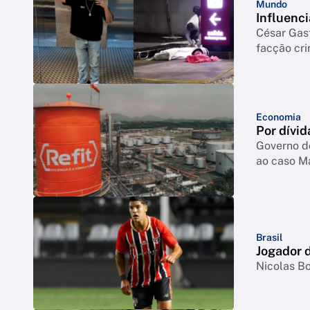
Mundo
Influenci
César Gas
facção cr
Economia
Por dívid
Governo d
ao caso M
Brasil
Jogador d
Nicolas Bo