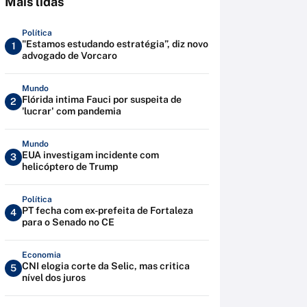
Mais lidas
Política
"Estamos estudando estratégia”, diz novo
1
advogado de Vorcaro
Mundo
Flórida intima Fauci por suspeita de
2
'lucrar' com pandemia
Mundo
EUA investigam incidente com
3
helicóptero de Trump
Política
PT fecha com ex-prefeita de Fortaleza
4
para o Senado no CE
Economia
CNI elogia corte da Selic, mas critica
5
nível dos juros