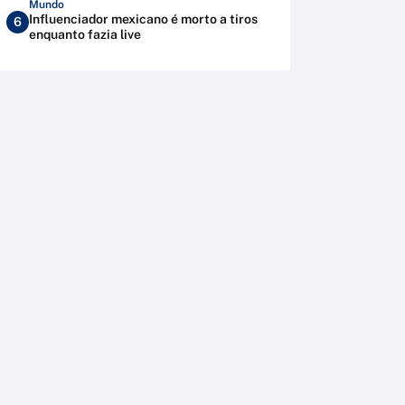
Mundo
Influenciador mexicano é morto a tiros
6
enquanto fazia live