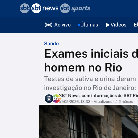
❮
voltar
Editorias
Ao vivo
Últimas
Vídeos
E
Saúde
Exames iniciais
homem no Rio
Testes de saliva e urina deram
investigação no Rio de Janeiro
SBT News
,
com informações do SBT Ri
31/05/2026, 18:33
• Atualizado há 2 mêses