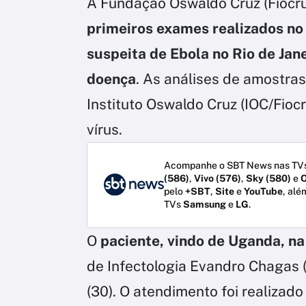
A Fundação Oswaldo Cruz (Fiocru
primeiros exames realizados no 
suspeita de Ebola no Rio de Jan
doença
. As análises de amostras
Instituto Oswaldo Cruz (IOC/Fioc
vírus.
Acompanhe o SBT News nas TVs
(586)
,
Vivo (576)
,
Sky (580)
e
O
pelo
+SBT
,
Site
e
YouTube
, alé
TVs
Samsung
e
LG
.
O
paciente, vindo de Uganda, na
de Infectologia Evandro Chagas (
(30). O atendimento foi realizad