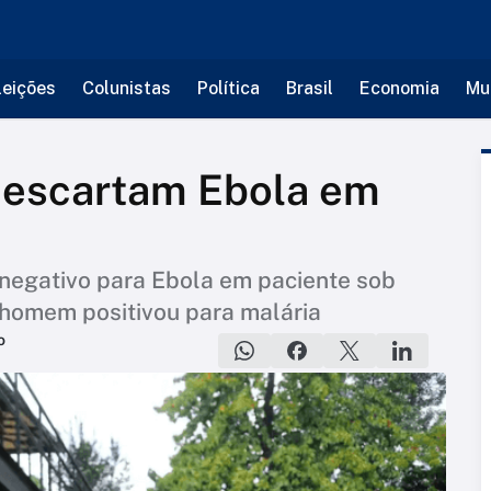
leições
Colunistas
Política
Brasil
Economia
Mu
 descartam Ebola em
 negativo para Ebola em paciente sob
; homem positivou para malária
o