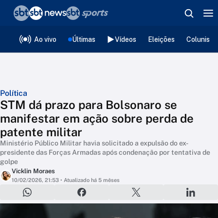
❮
voltar
Editorias
Ao vivo
Últimas
Vídeos
Eleições
Colunista
Política
STM dá prazo para Bolsonaro se
manifestar em ação sobre perda de
patente militar
Ministério Público Militar havia solicitado a expulsão do ex-
presidente das Forças Armadas após condenação por tentativa de
golpe
Vicklin Moraes
10/02/2026, 21:53
• Atualizado há 5 mêses