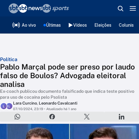
❮
voltar
Editorias
Ao vivo
Últimas
Vídeos
Eleições
Colunista
Política
Pablo Marçal pode ser preso por laudo
falso de Boulos? Advogada eleitoral
analisa
Ex-coach publicou documento falsificado que indica teste positivo
para uso de cocaína pelo Psolista
Lara Curcino
,
Leonardo Cavalcanti
L
L
07/10/2024, 23:19
• Atualizado há 1 ano