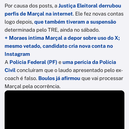
Por causa dos posts, a
Justiça Eleitoral derrubou
perfis de Marçal na internet
. Ele fez novas contas
logo depois,
que também tiveram a suspensão
determinada pelo TRE, ainda no sábado.
+ Moraes intima Marçal a depor sobre uso do X;
mesmo vetado, candidato cria nova conta no
Instagram
A
Polícia Federal (PF)
e
uma perícia da Polícia
Civil
concluíram que o laudo apresentado pelo ex-
coach é falso.
Boulos já afirmou
que vai processar
Marçal pela ocorrência.