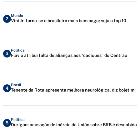
Mundo
2
Vini Jr. torna-se o brasileiro mais bem pago; veja o top 10
Política
3
Flávio atribui falta de alianças aos “caciques” do Centrão
Brasil
4
Tenente da Rota apresenta melhora neurológica, diz boletim
Política
5
Durigan: acusação de inércia da União sobre BRB é descabida