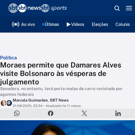
❮
voltar
Editorias
Ao vivo
Últimas
Vídeos
Eleições
Colunista
Política
Moraes permite que Damares Alves
visite Bolsonaro às vésperas de
julgamento
Senadora, no entanto, terá porta-malas de carro revistado por
agentes federais
Marcela Guimarães
,
SBT News
31/08/2025, 22:04
• Atualizado há 11 mêses