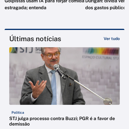
Golpistas usam IA para forjar comida
Durigan: dívida vem 
estragada; entenda
dos gastos públicos
Últimas notícias
Ver tudo
Política
STJ julga processo contra Buzzi; PGR é a favor de
demissão