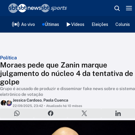
❮
voltar
Editorias
Ao vivo
Últimas
Vídeos
Eleições
Colunista
Política
Moraes pede que Zanin marque
julgamento do núcleo 4 da tentativa de
golpe
Grupo é acusado de produzir e disseminar fake news sobre o sistema
eletrônico de votação
Jessica Cardoso
,
Paola Cuenca
22/09/2025, 23:42
• Atualizado há 10 mêses