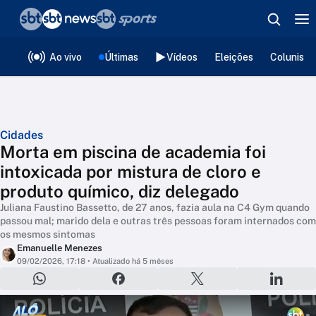
❮
voltar
Editorias
Ao vivo
Últimas
Vídeos
Eleições
Colunista
Cidades
Morta em piscina de academia foi
intoxicada por mistura de cloro e
produto químico, diz delegado
Juliana Faustino Bassetto, de 27 anos, fazia aula na C4 Gym quando
passou mal; marido dela e outras três pessoas foram internados com
os mesmos sintomas
Emanuelle Menezes
09/02/2026, 17:18
• Atualizado há 5 mêses