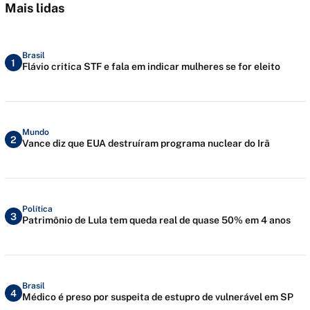
Mais lidas
Brasil
1
Flávio critica STF e fala em indicar mulheres se for eleito
Mundo
2
Vance diz que EUA destruíram programa nuclear do Irã
Política
3
Patrimônio de Lula tem queda real de quase 50% em 4 anos
Brasil
4
Médico é preso por suspeita de estupro de vulnerável em SP