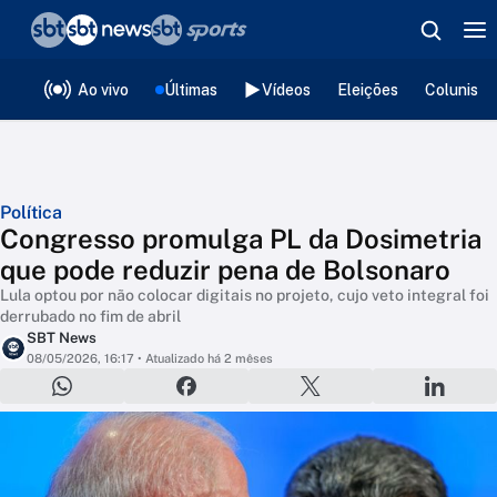
❮
voltar
Editorias
Ao vivo
Últimas
Vídeos
Eleições
Colunista
Política
Congresso promulga PL da Dosimetria
que pode reduzir pena de Bolsonaro
Lula optou por não colocar digitais no projeto, cujo veto integral foi
derrubado no fim de abril
SBT News
08/05/2026, 16:17
• Atualizado há 2 mêses