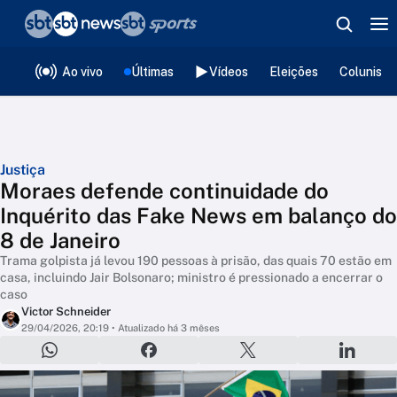
❮
voltar
Editorias
Ao vivo
Últimas
Vídeos
Eleições
Colunista
Justiça
Moraes defende continuidade do
Inquérito das Fake News em balanço do
8 de Janeiro
Trama golpista já levou 190 pessoas à prisão, das quais 70 estão em
casa, incluindo Jair Bolsonaro; ministro é pressionado a encerrar o
caso
Victor Schneider
29/04/2026, 20:19
• Atualizado há 3 mêses