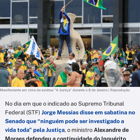
Manifestante em cima da estátua "A Justiça" durante o 8 de Janeiro | Reprodução
No dia em que o indicado ao Supremo Tribunal
Federal (STF)
Jorge Messias disse em sabatina no
Senado que “ninguém pode ser investigado a
vida toda" pela Justiça
, o ministro
Alexandre de
Moraes defendeu a continuidade do Inquérito