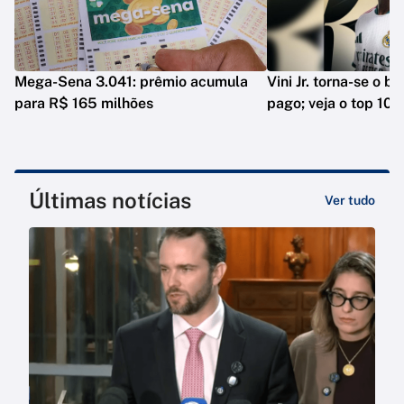
Mega-Sena 3.041: prêmio acumula
Vini Jr. torna-se o b
para R$ 165 milhões
pago; veja o top 10
Últimas notícias
Ver tudo