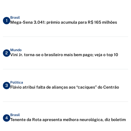
Brasil
1
Mega-Sena 3.041: prêmio acumula para R$ 165 milhões
Mundo
2
Vini Jr. torna-se o brasileiro mais bem pago; veja o top 10
Política
3
Flávio atribui falta de alianças aos “caciques” do Centrão
Brasil
4
Tenente da Rota apresenta melhora neurológica, diz boletim