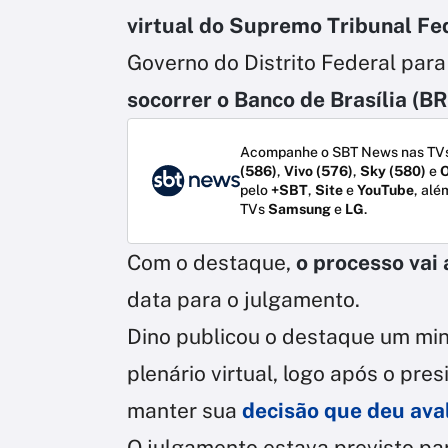
virtual do Supremo Tribunal Fe
Governo do Distrito Federal para
socorrer o Banco de Brasília (B
Acompanhe o SBT News nas TVs
(586)
,
Vivo (576)
,
Sky (580)
e
O
pelo
+SBT
,
Site
e
YouTube
, alé
TVs
Samsung
e
LG
.
Com o destaque,
o processo vai 
data para o julgamento.
Dino publicou o destaque um mi
plenário virtual, logo após o pre
manter sua
decisão que deu ava
O julgamento estava previsto par