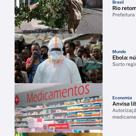
Brasil
Rio reto
Prefeitura
Mundo
Ebola: n
Surto regi
Economia
Anvisa l
Autorizaçã
medicamen