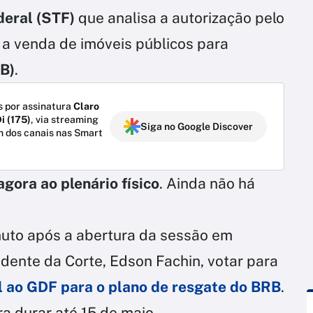
deral (STF)
que analisa a autorização pelo
 a venda de imóveis públicos para
RB)
.
 por assinatura
Claro
i (175)
, via streaming
Siga no Google Discover
m dos canais nas Smart
agora ao plenário físico
. Ainda não há
nuto após a abertura da sessão em
sidente da Corte, Edson Fachin, votar para
l ao GDF para o plano de resgate do BRB
.
a durar até 15 de maio.