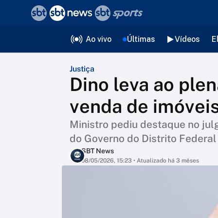
❮
voltar
Editorias
Ao vivo
Últimas
Vídeos
E
Justiça
Dino leva ao ple
venda de imóveis
Ministro pediu destaque no jul
do Governo do Distrito Federal
SBT News
08/05/2026, 15:23
• Atualizado há 3 mêses