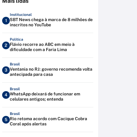
Mais lidas
Institucional
SBT News chega à marca de 8 milhões de
1
inscritos no YouTube
Política
Flávio recorre ao ABC em meio à
2
dificuldade com a Faria Lima
Brasil
Ventania no RJ: governo recomenda volta
3
antecipada para casa
Brasil
WhatsApp deixará de funcionar em
4
celulares antigos; entenda
Brasil
Rio retoma acordo com Cacique Cobra
5
Coral após alertas